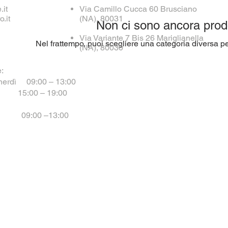
.it
Via Camillo Cucca 60
Brusciano
o.it
(NA), 80031
Non ci sono ancora prodot
Via Variante 7 Bis 26 Mariglianella
Nel frattempo, puoi scegliere una categoria diversa per
(NA), 80030
e:
enerdì 09:00 – 13:00
– 19:00
9:00 –13:00