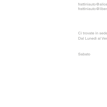
frattiniauto@alice
frattiniauto@liber
Ci trovate in sed
Dal Lunedì al V
15:00 
Sabato 0