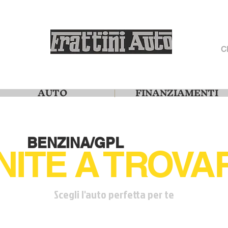
C
AUTO
FINANZIAMENTI
BENZINA/GPL
NITE A TROVAR
Scegli l'auto perfetta per te