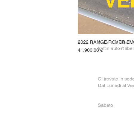
2022 RANGE ROVER EVOQ
frattiniauto@alice
frattiniauto@liber
Prezzo
41.900,00 €
Ci trovate in sed
Dal Lunedì al V
15:00 
Sabato 0