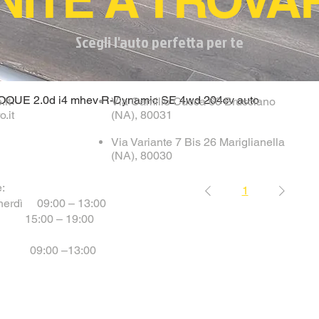
Scegli l'auto perfetta per te
UE 2.0d i4 mhev R-Dynamic SE 4wd 204cv auto
.it
Via Camillo Cucca 60
Brusciano
o.it
(NA), 80031
Via Variante 7 Bis 26 Mariglianella
(NA), 80030
e:
1
enerdì 09:00 – 13:00
– 19:00
9:00 –13:00