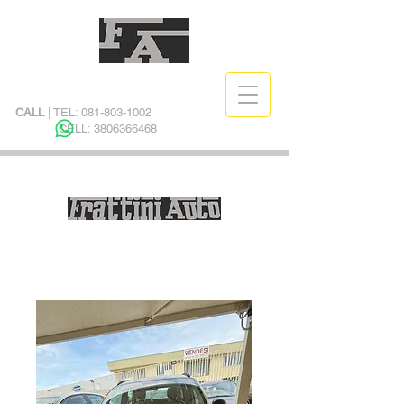
CALL
| TEL:
081-803-1002
CELL:
3806366468