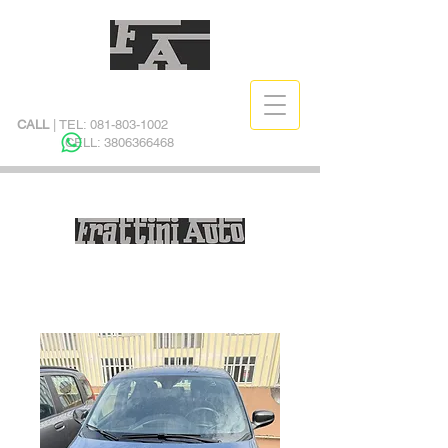
CALL
| TEL:
081-803-1002
CELL:
3806366468