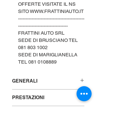
OFFERTE VISITATE IL NS
SITO WWW.FRATTINIAUTO.IT
--------------------------------------------
---------------------------------
FRATTINI AUTO SRL
SEDE DI BRUSCIANO TEL
081 803 1002
SEDE DI MARIGLIANELLA
TEL 081 0108889
GENERALI
Marca : LANCIA
PRESTAZIONI
Modello: YPSILON 1.0cc 70cv
FIREFLY HYBRID
Alimentazione: IBRIDA
Tipo: usata
DATI TECNICI
Km: 48000
Anno:
2022
Pneumatici: CERCHI IN LEGA
Colore: BLU
Proprietari:
1
Interni: PELLE
Carrozzeria:
NUOVA