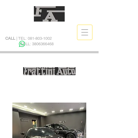
CALL
| TEL:
081-803-1002
CELL:
3806366468