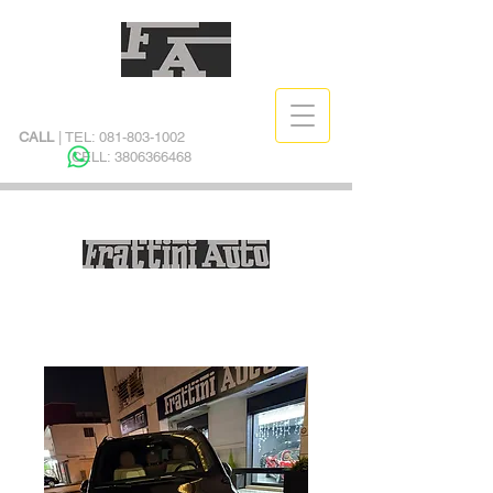
CALL
| TEL:
081-803-1002
CELL:
3806366468