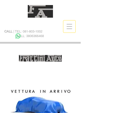
CALL
| TEL:
081-803-1002
CELL:
3806366468