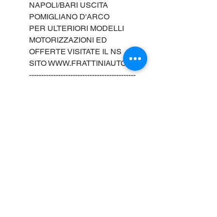
NAPOLI/BARI USCITA
POMIGLIANO D'ARCO
PER ULTERIORI MODELLI
MOTORIZZAZIONI ED
OFFERTE VISITATE IL NS
SITO WWW.FRATTINIAUTO.IT
--------------------------------------------
---------------------------------
FRATTINI AUTO SRL
SEDE DI BRUSCIANO TEL
081 803 1002
SEDE DI MARIGLIANELLA
TEL 081 0108889
GENERALI
Marca : PEUGEOT
PRESTAZIONI
Modello: 3008 HYBRID 1.2cc
136cv