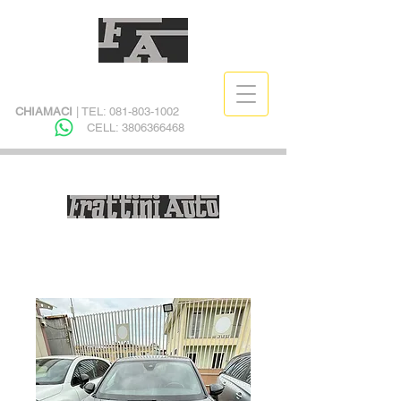
CHIAMACI
| TEL:
081-803-1002
CELL:
3806366468