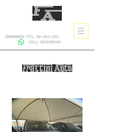
CHIAMACI
| TEL:
081-803-1002
CELL:
3806366468