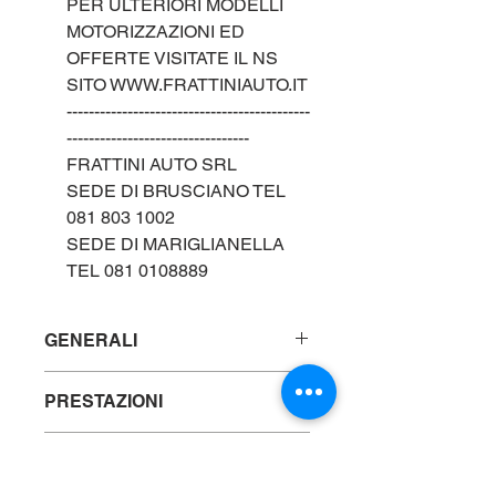
PER ULTERIORI MODELLI
MOTORIZZAZIONI ED
OFFERTE VISITATE IL NS
SITO WWW.FRATTINIAUTO.IT
--------------------------------------------
---------------------------------
FRATTINI AUTO SRL
SEDE DI BRUSCIANO TEL
081 803 1002
SEDE DI MARIGLIANELLA
TEL 081 0108889
GENERALI
Marca : PEUGEOT
PRESTAZIONI
Modello: 208 1.2cc
75cv "PURETECH"
Alimentazione: BENZINA
Tipo: usato
DATI TECNICI
Km:
Anno:
2024
Pneumatici: CERCHI IN LEGA