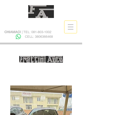
CHIAMACI
| TEL:
081-803-1002
CELL:
3806366468