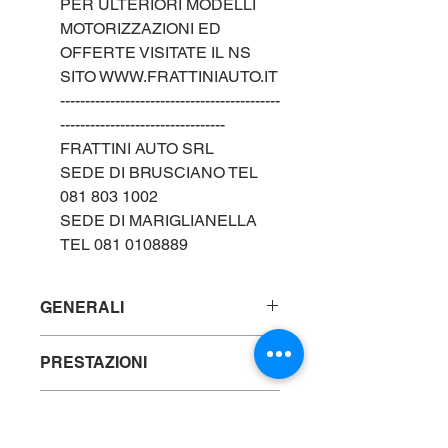
PER ULTERIORI MODELLI
MOTORIZZAZIONI ED
OFFERTE VISITATE IL NS
SITO WWW.FRATTINIAUTO.IT
--------------------------------------------
---------------------------------
FRATTINI AUTO SRL
SEDE DI BRUSCIANO TEL
081 803 1002
SEDE DI MARIGLIANELLA
TEL 081 0108889
GENERALI
Marca : PEUGEOT
PRESTAZIONI
Modello: 208 1.2cc
100cv "PURETECH"
Alimentazione: BENZINA
Tipo: usato
DATI TECNICI
Km: 12000
Anno:
2024
Pneumatici: CERCHI IN LEGA