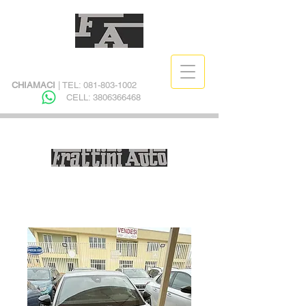
CHIAMACI
| TEL:
081-803-1002
CELL:
3806366468