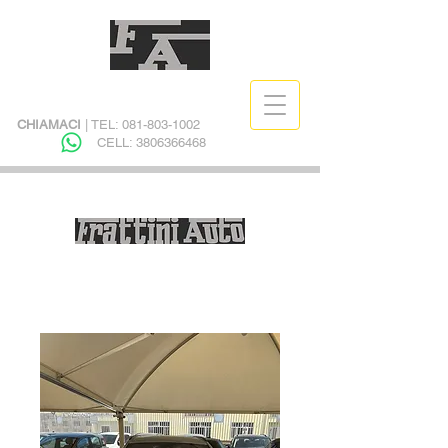
CHIAMACI
| TEL:
081-803-1002
CELL:
3806366468